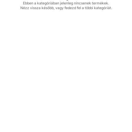
Ebben a kategóriában jelenleg nincsenek termékek.
Nézz vissza később, vagy fedezd fel a többi kategóriát.
BM-Bútor
KERT & OTTHON
Prémium kültéri bútorok és kerti
kiegészítők.
KAPCSOLAT
+36 70 661 1290
info@bmbutor.hu