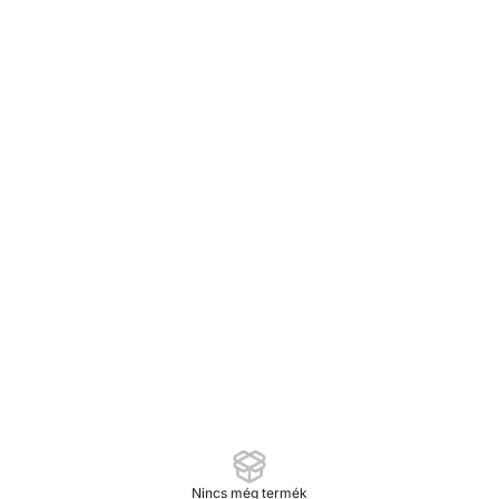
KERT & OTTHON
Kategóriák
Kategóriák
Kültéri reflektor
Kültéri reflektor
0
termék
Erős fényerejű kültéri reflektorok nagyobb területek
megvilágításához és kiemeléséhez.
Nincs még termék